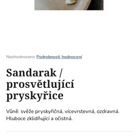
a
j
í
t
?
Průměrné
Neohodnoceno
Podrobnosti hodnocení
hodnocení
Sandarak /
produktu
HLEDAT
je
prosvětlující
0,0
z
pryskyřice
5
D
hvězdiček.
o
p
Vůně: svěže pryskyřičná, vícevrstevná, ozdravná.
o
Hluboce zklidňující a očistná.
r
u