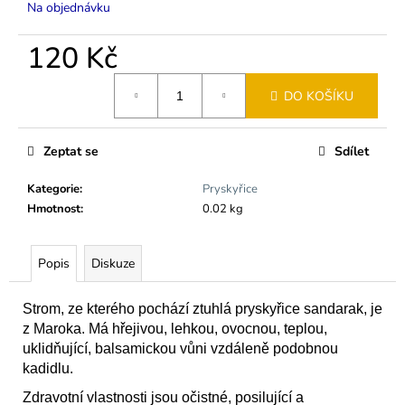
č
Na objednávku
u
j
120 Kč
e
m
Měrná
DO KOŠÍKU
e
cena:
Zeptat se
Sdílet
KOPÁL
BLANCO
EXTRA
Kategorie
:
Pryskyřice
MEXIKO
Hmotnost
:
0.02 kg
/
PRYSKYŘICE
K
VYKUŘOVÁNÍ
Popis
Diskuze
225
Kč
Strom, ze kterého pochází ztuhlá pryskyřice sandarak, je
Původně:
z Maroka. Má hřejivou, lehkou, ovocnou, teplou,
259
Kč
uklidňující, balsamickou vůni vzdáleně podobnou
kadidlu.
Zdravotní vlastnosti jsou očistné, posilující a