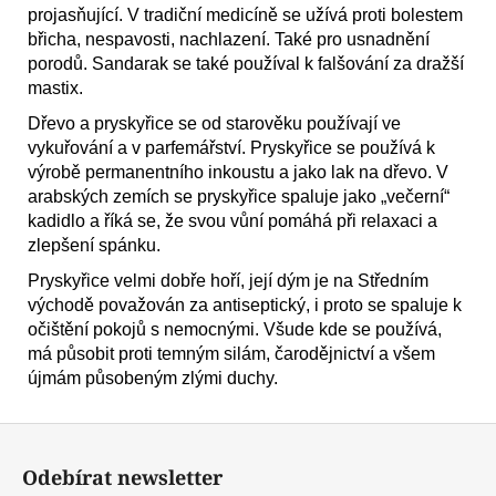
projasňující. V tradiční medicíně se užívá proti bolestem
břicha, nespavosti, nachlazení. Také pro usnadnění
porodů. Sandarak
se také používal k falšování za dražší
mastix.
Dřevo a pryskyřice se od starověku používají ve
vykuřování a v parfemářství. Pryskyřice
se používá k
výrobě permanentního inkoustu a jako lak na dřevo.
V
arabských zemích se pryskyřice spaluje jako „večerní“
kadidlo a říká se, že svou vůní pomáhá při relaxaci a
zlepšení spánku.
Pryskyřice velmi dobře hoří, její dým je
na Středním
východě považován za antiseptický, i proto se spaluje k
očištění pokojů
s nemocnými. Všude kde se používá,
má působit proti temným silám, čarodějnictví a všem
újmám působeným zlými duchy.
Z
á
Odebírat newsletter
p