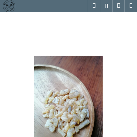
K
Přejít
Hledat
Nákup
M
Přihlášení
na
o
obsah
Zpět
Zpět
košík
š
í
C
k
o
p
o
t
ř
e
b
u
j
e
t
e
n