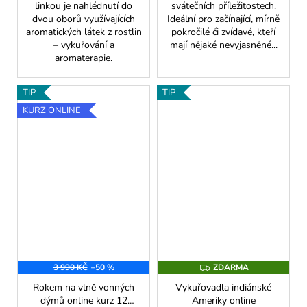
linkou je nahlédnutí do
svátečních příležitostech.
dvou oborů využívajících
Ideální pro začínající, mírně
aromatických látek z rostlin
pokročilé či zvídavé, kteří
– vykuřování a
mají nějaké nevyjasněné...
aromaterapie.
TIP
TIP
KURZ ONLINE
3 990 KČ
–50 %
ZDARMA
Z
D
Rokem na vlně vonných
Vykuřovadla indiánské
A
R
dýmů online kurz 12
Ameriky online
M