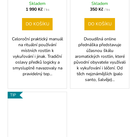
měsíců
Skladem
Skladem
A
1 990 Kč
350 Kč
/ ks
/ ks
DO KOŠÍKU
DO KOŠÍKU
Celoroční praktický manuál
Dvoudílná online
na rituální používání
přednáška představuje
místních rostlin k
úžasnou škálu
vykuřování i jinak. Tradiční
aromatických rostlin, které
oslavy předků logicky a
původní obyvatele využívali
smysluplně navazovaly na
k vykuřování i léčení. Od
pravidelný tep...
těch nejznámějších (palo
santo, šalvěje)...
TIP