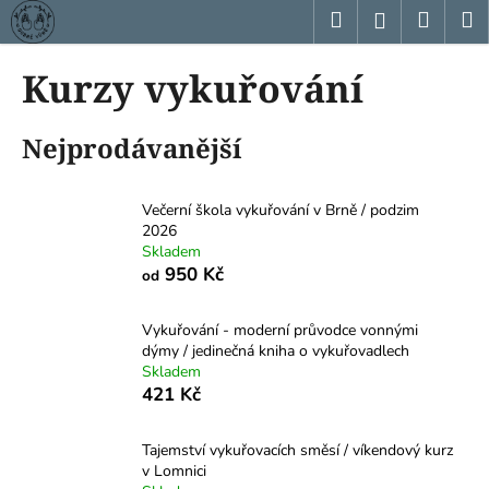
K
Přejít
Hledat
Nákup
M
Přihlášení
na
o
obsah
Zpět
Zpět
košík
š
Kurzy vykuřování
í
C
k
Nejprodávanější
o
p
o
Večerní škola vykuřování v Brně / podzim
t
2026
Skladem
ř
950 Kč
od
e
b
Vykuřování - moderní průvodce vonnými
u
dýmy / jedinečná kniha o vykuřovadlech
j
Skladem
421 Kč
e
t
Tajemství vykuřovacích směsí / víkendový kurz
e
v Lomnici
n