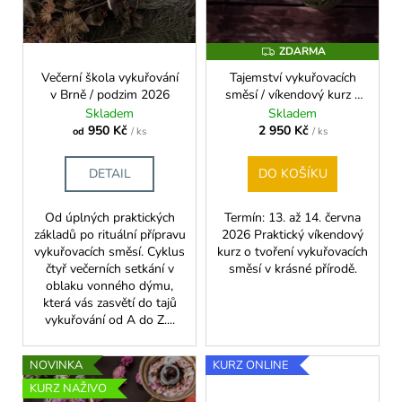
č
d
u
u
j
k
ZDARMA
Z
e
D
t
m
Večerní škola vykuřování
Tajemství vykuřovacích
A
R
ů
v Brně / podzim 2026
směsí / víkendový kurz v
e
M
Lomnici
Skladem
Skladem
A
950 Kč
2 950 Kč
od
/ ks
/ ks
VEČERNÍ
ŠKOLA
DETAIL
DO KOŠÍKU
VYKUŘOVÁNÍ
V
BRNĚ
Od úplných praktických
Termín: 13. až 14. června
/
základů po rituální přípravu
2026 Praktický víkendový
PODZIM
vykuřovacích směsí. Cyklus
kurz o tvoření vykuřovacích
2026
čtyř večerních setkání v
směsí v krásné přírodě.
950
oblaku vonného dýmu,
Kč
která vás zasvětí do tajů
vykuřování od A do Z....
NOVINKA
KURZ ONLINE
KURZ NAŽIVO