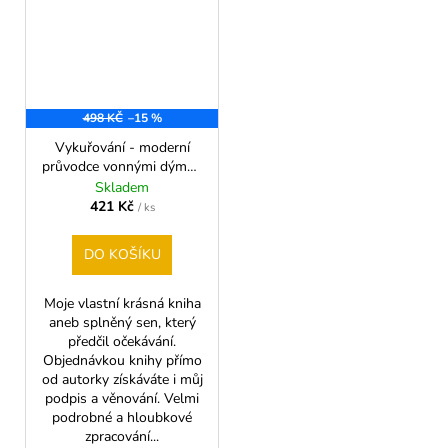
498 KČ
–15 %
Vykuřování - moderní
průvodce vonnými dýmy /
jedinečná kniha o
Skladem
vykuřovadlech
421 Kč
/ ks
DO KOŠÍKU
Moje vlastní krásná kniha
aneb splněný sen, který
předčil očekávání.
Objednávkou knihy přímo
od autorky získáváte i můj
podpis a věnování. Velmi
podrobné a hloubkové
zpracování...