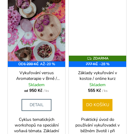
ZDARMA
Z
D
OD
1 200 KČ
AŽ
–20 %
777 KČ
–28 %
A
R
Vykuřování versus
Základy vykuřování v
M
Aromaterapie v Brně /
kostce / online kurz
A
cyklus workshopů 2026
Skladem
Skladem
950 Kč
555 Kč
od
/ ks
/ ks
DETAIL
DO KOŠÍKU
Cyklus tematických
Praktický úvod do
workshopů na speciální
používání vykuřovadel v
voňavá témata. Základní
běžném životě i při