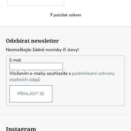
7
položek celkem
O
v
Z
l
á
á
Odebírat newsletter
d
p
a
Nezmeškejte žádné novinky či slevy!
a
c
t
E-mail
í
í
p
Vložením e-mailu souhlasíte s
podmínkami ochrany
r
osobních údajů
v
k
PŘIHLÁSIT SE
y
v
ý
p
i
s
Instagram