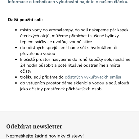
Informace o technikách vykuřování najdete v našem článku.
Další použití soli:
místo vody do aromalampy, do soli nakapeme pár kapek
éterických olejů, můžeme přimíchat i sušené bylinky,
teplem svíčky se uvolňují vonné silice
do očistných sprejů, smícháme sůl s hydrolátem či
převařenou vodou
k očistě prostor nasypeme do rohů kupičky soli, necháme
24 hodin působit a poté rituálně odstraníme z místa
očisty
trošku soli přidáme do
očistných vykuřovacích směsí
do vstupních prostor dáme sklenici s vodou a solí, slouží
jako očistný prostředek přicházejících osob
Z
á
Odebírat newsletter
p
Nezmeškejte žádné novinky či slevy!