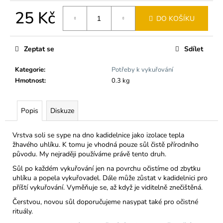
č
u
25 Kč
DO KOŠÍKU
j
Měrná
e
cena:
m
Zeptat se
Sdílet
e
Kategorie
:
Potřeby k vykuřování
Hmotnost
:
0.3 kg
OCHRANA
A
SÍLA
/
Popis
Diskuze
VYKUŘOVACÍ
PODPŮRNÁ
SMĚS
Vrstva soli se sype na dno kadidelnice jako izolace tepla
žhavého uhlíku. K tomu je vhodná pouze sůl čistě přírodního
175
původu. My nejraději používáme právě tento druh.
Kč
Sůl po každém vykuřování jen na povrchu očistíme od zbytku
uhlíku a popela vykuřovadel. Dále může zůstat v kadidelnici pro
příští vykuřování. Vyměňuje se, až když je viditelně znečištěná.
Čerstvou, novou sůl doporučujeme nasypat také pro očistné
rituály.