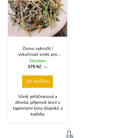
d
r
a
u
o
j
k
d
í
t
u
t
ů
k
?
t
Znovu vykročit /
ů
vykuřovací směs pro
nové začátky
Skladem
175 Kč
/ ks
HLEDAT
DO KOŠÍKU
Vůně: jehličnanová a
D
dřevitá, příjemně lesní s
o
tajemnými tóny lišejníků a
p
kadidla.
o
r
u
S
1
5