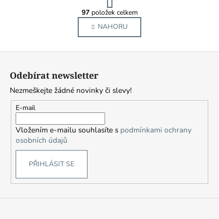
č
t
r
u
97
položek celkem
O
á
j
v
NAHORU
n
e
l
k
m
o
á
e
Z
v
d
á
á
a
Odebírat newsletter
n
p
c
VEČERNÍ
í
Nezmeškejte žádné novinky či slevy!
í
ŠKOLA
a
VYKUŘOVÁNÍ
p
t
E-mail
V
r
BRNĚ
í
v
/
Vložením e-mailu souhlasíte s
podmínkami ochrany
PODZIM
k
osobních údajů
2026
y
950
v
Kč
PŘIHLÁSIT SE
ý
p
i
s
u