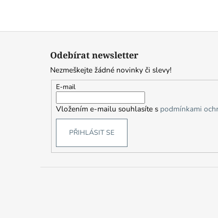
Z
á
Odebírat newsletter
p
Nezmeškejte žádné novinky či slevy!
a
t
E-mail
í
Vložením e-mailu souhlasíte s
podmínkami ochr
PŘIHLÁSIT SE