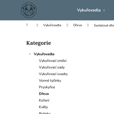
K
Přejít
na
o
Vykuřovadla
obsah
Zpět
Zpět
š
do
do
í
Domů
Vykuřovadla
Dřeva
Santalové dře
k
obchodu
obchodu
P
o
Kategorie
Přeskočit
s
kategorie
t
Vykuřovadla
r
Vykuřovací směsi
a
Vykuřovací sady
n
Vykuřovací svazky
n
Vonné tyčinky
í
Pryskyřice
p
Dřeva
a
Koření
n
Květy
SVĚTLONOŠKA / LIMITOVANÁ
e
Bylinky