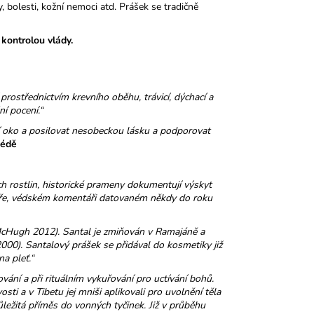
 bolesti, kožní nemoci atd. Prášek se tradičně
kontrolou vlády.
í prostřednictvím krevního oběhu, trávicí, dýchací a
ní pocení.“
í oko a posilovat nesobeckou lásku a podporovat
védě
ch rostlin, historické prameny dokumentují výskyt
kurtře, védském komentáři datovaném někdy do roku
 (McHugh 2012). Santal je zmiňován v Ramajáně a
000). Santalový prášek se přidával do kosmetiky již
na pleť.“
vání a při rituálním vykuřování pro uctívání bohů.
ti a v Tibetu jej mniši aplikovali pro uvolnění těla
ležitá příměs do vonných tyčinek. Již v průběhu