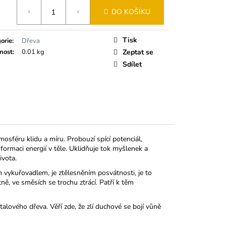
 VYKUŘOVÁNÍ
á
DO KOŠÍKU
č
Tisk
orie
:
Dřeva
nost
:
0.01 kg
Zeptat se
Sdílet
mosféru klidu a míru. Probouzí spící potenciál,
ormaci energií v těle. Uklidňuje tok myšlenek a
ivota.
m vykuřovadlem, je ztělesněním posvátnosti, je to
ně, ve směsích se trochu ztrácí. Patří k těm
talového dřeva. Věří zde, že zlí duchové se bojí vůně