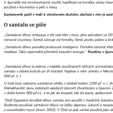
V ájurvédě má mnohostranné využití například na horečky, otoky hlavy,
používá v kosmetice a péči o vlasy.
Santalovník patří v Indii k ohroženým druhům, obchod s ním je pod 
O santalu se píše
„Santalové dřevo zchlazuje a tiší celé tělo i mysl, jeho působení se šíř
nervové soustavy. Santal ulevuje od horečky, žízně, pocitu pálení a brá
„Santalové dřevo pomáhá probouzet inteligenci. Pomáhá otevírat třet
meditaci. Také napomáhá přeměně sexuální energie.“
Rostliny v ájur
„Santalové dřevo je jednou z nejdéle používaných léčivých aromatický
santalu v lidské kultuře po tři tisíciletí. Najdete o něm zmínku v Ni
500 př. n. l.
V Indii byly nalezeny santalové uhlíky z období kolem 1200 př. n. l.
Mahabharátě, dvou indických epických básních (Scartezzini a Speroni 2
v době kolem 900 př.n.l., a to jak do koupelí, tak do pasty, aplikované 
"Staří Egypťané dováželi dřevo santalu pro použití v medicíně, balzamo
Budhisté používali santalové dřevo na léčbu deprese, úzkostí a nespavos
a soustředění mysli (Anon 2002). V Číně se pak santal používá jako dů