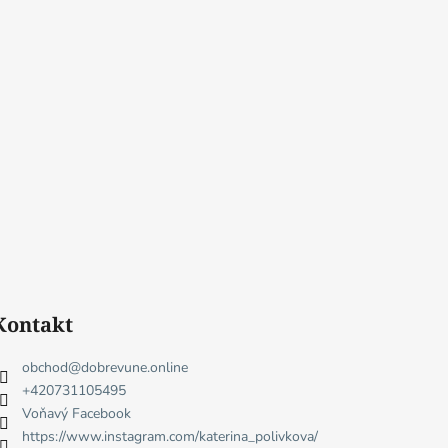
Kontakt
obchod
@
dobrevune.online
+420731105495
Voňavý Facebook
https://www.instagram.com/katerina_polivkova/