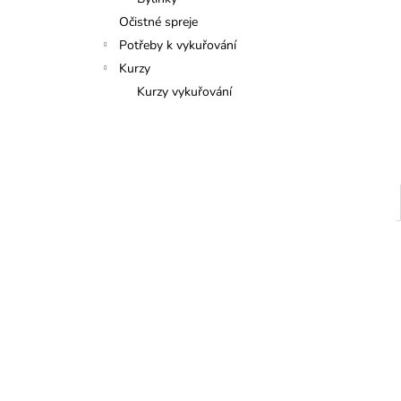
VYKUŘOVACÍ SMĚS
l
Očistné spreje
165 Kč
Potřeby k vykuřování
Kurzy
Kurzy vykuřování