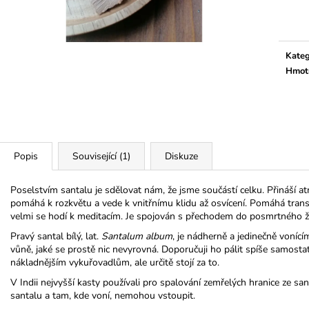
PODPŮRNÁ SMĚS
PRYSKYŘICE K
Měrn
cena:
175 Kč
225 Kč
Původně:
259 K
Kateg
Hmot
Popis
Související (1)
Diskuze
Poselstvím santalu je sdělovat nám, že jsme součástí celku. Přináší at
pomáhá k rozkvětu a vede k vnitřnímu klidu až osvícení. Pomáhá transf
velmi se hodí k meditacím. Je spojován s přechodem do posmrtného ž
Pravý santal bílý, lat.
Santalum album
, je nádherně a jedinečně vonící
vůně, jaké se prostě nic nevyrovná. Doporučuji ho pálit spíše samostat
nákladnějším vykuřovadlům, ale určitě stojí za to.
V Indii nejvyšší kasty používali pro spalování zemřelých hranice ze san
santalu a tam, kde voní, nemohou vstoupit.