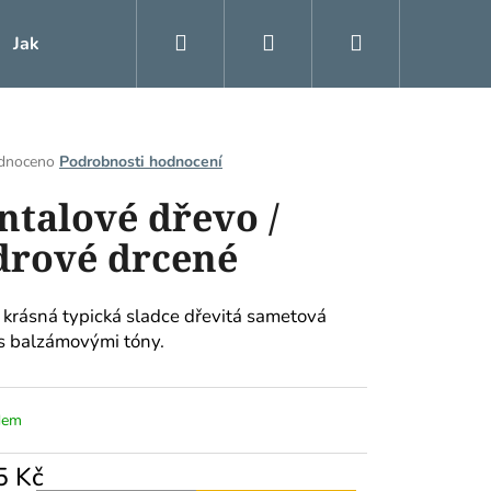
Hledat
Přihlášení
Nákupní
Jak vykuřovat
Blog
košík
rné
dnoceno
Podrobnosti hodnocení
ení
ntalové dřevo /
tu
drové drcené
ek.
 krásná typická sladce dřevitá sametová
s balzámovými tóny.
dem
5 Kč
EXTRA MEXIKO /